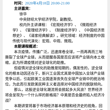
时间：
2020年4月18日 20:00-21:00
主讲嘉宾：
徐华
中央财经大学经济学院，副教授。
校内外主讲课程：
《宏观经济学》、《微观经济
学》、《管理经济学》、《制度经济学》、《中国经济思
想史》、《道家经典解读》。
研究领域：
经济制度的中国
传统与现代演化：宏观、中观、微观。
本期课程概述：
本次疫情，传播广泛，迅速席卷全球，一而再再而三地
撕裂了全球产业链，从而提醒各国是否应该将产业链向本土收
缩，此为所谓疫情对逆全球化的助推。
但疫情对逆全球化的助推是短期的，偶发性的，逆全球
化的根本动因还在于，新兴工业国尤其是中国加入全球产业链
竞争以后，引起欧美工业国逐渐丧失在全球产业链中的统治地
位，为此而引发欧美民粹主义者选择对中国经济的脱联倾向。
那么，这股逆全球化潮流将会掀起多大风浪？世界经济
将会呈现为一个什么样的新格局？中美是否会最终陷入经济冷
战？
本期讲堂将基于市场经济基本原理和经济史的视角，回