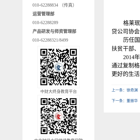
010-62288834 （传真）
运营管理部
格莱
010-62288289
贷公司协会
产品研发与师资管理部
历任
010-62288321/8499
扶贫干部、
201
通过复制格
更好的生活
上一条：徐奇渊
中财大终身教育平台
下一条：董振华