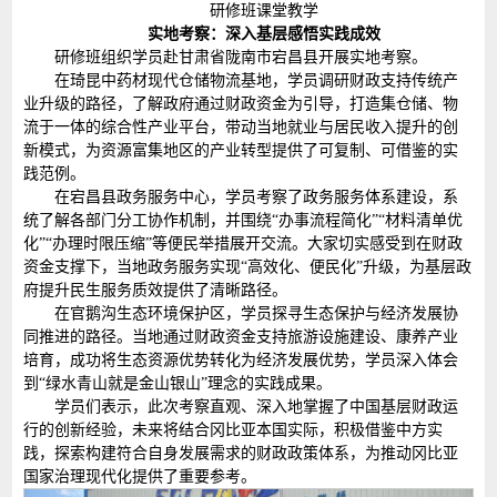
研修班课堂教学
实地考察：深入基层感悟实践成效
研修班组织学员赴甘肃省陇南市宕昌县开展实地考察。
在琦昆中药材现代仓储物流基地，学员调研财政支持传统产
业升级的路径，了解政府通过财政资金为引导，打造集仓储、物
流于一体的综合性产业平台，带动当地就业与居民收入提升的创
新模式，为资源富集地区的产业转型提供了可复制、可借鉴的实
践范例。
在宕昌县政务服务中心，学员考察了政务服务体系建设，系
统了解各部门分工协作机制，并围绕“办事流程简化”“材料清单优
化”“办理时限压缩”等便民举措展开交流。大家切实感受到在财政
资金支撑下，当地政务服务实现“高效化、便民化”升级，为基层政
府提升民生服务质效提供了清晰路径。
在官鹅沟生态环境保护区，学员探寻生态保护与经济发展协
同推进的路径。当地通过财政资金支持旅游设施建设、康养产业
培育，成功将生态资源优势转化为经济发展优势，学员深入体会
到“绿水青山就是金山银山”理念的实践成果。
学员们表示，此次考察直观、深入地掌握了中国基层财政运
行的创新经验，未来将结合冈比亚本国实际，积极借鉴中方实
践，探索构建符合自身发展需求的财政政策体系，为推动冈比亚
国家治理现代化提供了重要参考。