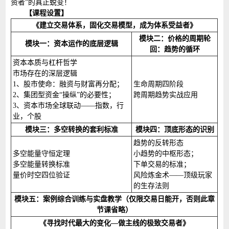
资者”的真正蜕变！
【课程设置】
《建立交易体系，固化交易模型，成为体系受益者》
模块二：价格的周期轮
模块一：资本运作的底层逻辑
回：趋势的循环
资本本质与杠杆哲学
市场存在的深层逻辑
1、股市使命：融资与财富再分配；
生命周期四阶段
2、集团型资金“操纵”的必要性；
跨周期趋势实战应用
3、资本市场全球联动——指数，行
业，个股
模块三：多空转换的套利标准
模块四：顶底形态的识别
趋势的反转形态
多空能量守恒定理
小趋势的中枢形态；
多空能量转换标准
下单交易的标准；
量价时空四位验证
风险炼金术——顶级玩家
的生存法则
模块五：案例综合训练与实盘教学（仅限交易日能开，否则此章
节课省略）
《寻找时代最大的变化—做主线的极致交易者》