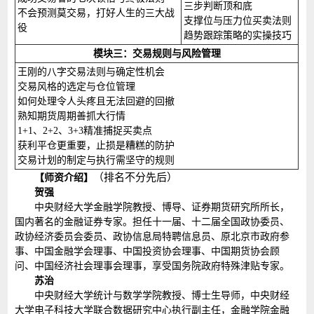
三步判断顶和底
不会预测莫交易，打好人生的三大战
支撑位与压力位买卖法则
役
趋势跟踪策略的实操技巧
模块三：交易规则与风险管理
王刚的八字交易法则与确定性机会
交易风格的选定与仓位管理
如何处理令人头疼且无法回避的回撤
熟知期货周期善抓大行情
1+1、2+2、3+3精准捕捉买卖点
获利平仓更重要，止损是糟糕的防护
交易计划的制定与执行需坚守的规则
（排名不分先后）
【师资介绍】
贺强
中央财经大学金融学院教授、博导、证券期货研究所所长，
国内著名的金融证券专家。担任十一届、十二届全国政协委员、
政协经济委员会委员、政协信息局特聘信息员、原北京市政府参
事、中国金融学会理事、中国投资协会理事、中国期货协会顾
问、中国经济社会理事会理事，享受国务院政府特殊津贴专家。
苏治
中央财经大学统计与数学学院教授、博士生导师，中央财经
大学电子科技大学联合数据研究中心执行副主任，金融学院金融