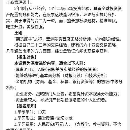
工商管理硕士。
5年银行从业经验，14年二级市场投资经验，具备全球投资资
产配置视野和能力，在股票这块造诣很深，理论与实操功底扎
实，属于难得的合二为一型，而且擅长抓板块题材，精准埋伏，
吃主升浪，实战性强。
王刚
“期货舵手”之称，宏源期货首席策略分析师、机构部总经理。
根据自己二十三年的交易经验，建有的六十四套交易策略，
几乎涵盖市场的方方面面，经实盘验证均能实现稳定获利。
【招生对象】
本课程为深度进阶内容，适合以下人群：
·具备3年以上A股/港股/美股实战经验的投资者；
·能够熟练进行基本面分析（财报阅读）和技术分析；
·金融机构（券商、基金、私募、银行资管等）的初级/中级分
析师；
·企业财务、战略部门从业者，希望提升资本视角分析能力；
·资金量较大，寻求资产长期稳健增值的个人投资者。
【报名须知】
1.学制学时：10天
2.学习形式：课堂授课+论坛沙龙
3.学习费用：人民币6.8万元/人，（含教学、教材资料，不含