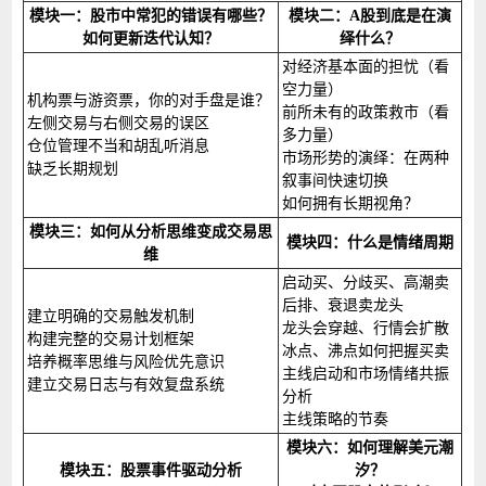
模块一：股市中常犯的错误有哪些？
模块二：A股到底是在演
如何更新迭代认知？
绎什么？
对经济基本面的担忧（看
空力量）
机构票与游资票，你的对手盘是谁？
前所未有的政策救市（看
左侧交易与右侧交易的误区
多力量）
仓位管理不当和胡乱听消息
市场形势的演绎：在两种
缺乏长期规划
叙事间快速切换
如何拥有长期视角？
模块三：如何从分析思维变成交易思
模块四：什么是情绪周期
维
启动买、分歧买、高潮卖
后排、衰退卖龙头
建立明确的交易触发机制
龙头会穿越、行情会扩散
构建完整的交易计划框架
冰点、沸点如何把握买卖
培养概率思维与风险优先意识
主线启动和市场情绪共振
建立交易日志与有效复盘系统
分析
主线策略的节奏
模块六：如何理解美元潮
模块五：股票事件驱动分析
汐？