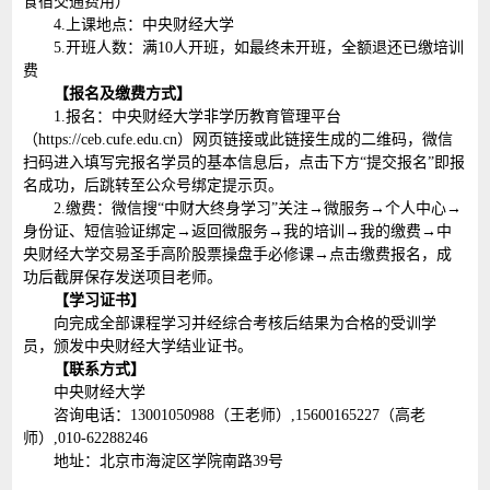
食宿交通费用）
4.上课地点：中央财经大学
5.开班人数：满10人开班，如最终未开班，全额退还已缴培训
费
【报名及缴费方式】
1.报名：中央财经大学非学历教育管理平台
（https://ceb.cufe.edu.cn）网页链接或此链接生成的二维码，微信
扫码进入填写完报名学员的基本信息后，点击下方“提交报名”即报
名成功，后跳转至公众号绑定提示页。
2.缴费：微信搜“中财大终身学习”关注→微服务→个人中心→
身份证、短信验证绑定→返回微服务→我的培训→我的缴费→中
央财经大学交易圣手高阶股票操盘手必修课→点击缴费报名，成
功后截屏保存发送项目老师。
【学习证书】
向完成全部课程学习并经综合考核后结果为合格的受训学
员，颁发中央财经大学结业证书。
【联系方式】
中央财经大学
咨询电话：13001050988（王老师）,15600165227（高老
师）,010-62288246
地址：北京市海淀区学院南路39号