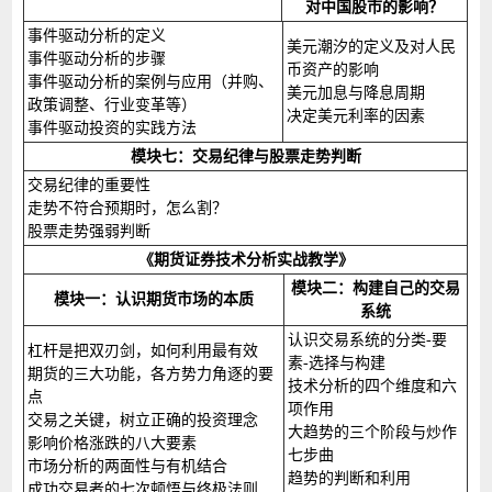
对中国股市的影响？
事件驱动分析的定义
美元潮汐的定义及对人民
事件驱动分析的步骤
币资产的影响
事件驱动分析的案例与应用（并购、
美元加息与降息周期
政策调整、行业变革等）
决定美元利率的因素
事件驱动投资的实践方法
模块七：交易纪律与股票走势判断
交易纪律的重要性
走势不符合预期时，怎么割？
股票走势强弱判断
《期货证券技术分析实战教学》
模块二：构建自己的交易
模块一：认识期货市场的本质
系统
认识交易系统的分类-要
杠杆是把双刃剑，如何利用最有效
素-选择与构建
期货的三大功能，各方势力角逐的要
技术分析的四个维度和六
点
项作用
交易之关键，树立正确的投资理念
大趋势的三个阶段与炒作
影响价格涨跌的八大要素
七步曲
市场分析的两面性与有机结合
趋势的判断和利用
成功交易者的七次顿悟与终极法则