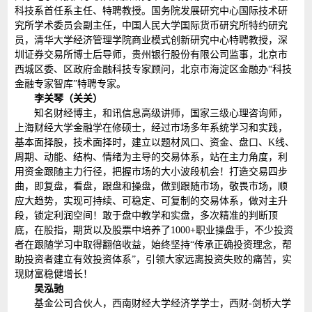
科技系首任系主任、特聘教授。国务院发展研究中心国际技术研
究所学术委员会副主任，中国人民大学国际货币研究所特约研究
员，清华大学经济管理学院商业模式创新研究中心特聘教授，深
圳证券交易所博士后导师，贵州银行股份有限公司监事，北京市
西城区委、区政府金融科技专家顾问，北京市海淀区金融办“科技
金融专家智库”特聘专家。
李关琴（关关）
知名财经博主，和讯信息高级讲师，国家三级心理咨询师，
上海财经大学金融学在修硕士，经过市场多年系统学习和实践，
基本面择股，技术面择时，建立以题材风口、资金、盘口、K线、
周期、动能、结构、情绪为主导的交易体系，站在主力角度，利
用资金跟随主力行径，把握市场的大小波段机会！打造交易四步
曲，即复盘，看盘，跟盘和操盘，做到跟随市场，敬畏市场，顺
应大趋势，实现可持续、可稳定、可复制的交易体系，做对主升
段，锁定利润空间！敢于盘中教学和实盘，多次精准的判断顶
底，在股指，期货以及股票中培养了1000+职业操盘手，不少投资
者在跟随学习中取得翻倍收益，始终坚持“传承正确投资理念，帮
助投资者建立有效投资体系”，引领大家远离投资失败的痛苦，实
现财富稳健增长！
吴泓驰
基金公司合伙人，西南财经大学经济学学士，西财-剑桥大学