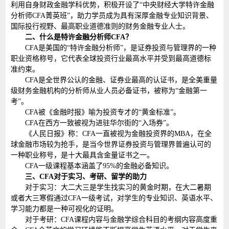
利用自身财政金融学科优势，积极开设了“中央财经大学特许金融
分析师CFA菁英班”，助力学员成为具有深厚金融专业知识背景、
国际投行视野、最高职业道德准则的财务金融专业人士。
二、什么是特许金融分析师CFA？
CFA是美国的“特许金融分析师”，是证券投资与管理界的一种
职业资格称号，它代表全球投资行业最高水平并受到最高道德标
准约束。
CFA是全世界公认的金融、证券业最高的认证书，是全美重量
级财务金融机构的分析师从业人员必备证书，被称为“金融第一
考”。
CFA被《金融时报》喻为投资专才的“黄金标准”。
CFA在西方一致被视为进驻华尔街的“入场券”。
《人民日报》称：CFA一直被视为金融投资界的MBA，在全
球金融市场较为抢手，是当今世界证券投资与管理界普遍认可的
一种职业称号，是十大最具含金量证书之一。
CFA一级课程基本涵盖了95%的金融必备知识。
三、CFA对于实习、考研、留学的助力
对于实习：大二大三是学生找实习的黄金时期，在大二暑期
或者大三寒假通过CFA一级考试，对学生的专业知识、英语水平、
学习能力都是一种可视化的证明。
对于考研：CFA课程内容与金融学综合科目的考纲内容高度重