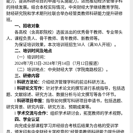
能力，提高科研项目的申报与实施能力，进而推动经济管理学科
的持续发展。结合本校实际情况，中央财经大学继续教育学院、
财经研究院和学术期刊社联合举办经管类教师科研能力提升研修
班。
一、招收对象
各高校（含高职院校）选拔派出的优秀骨干教师、专业带头
人、课程负责人、骨干教师、青年教师、新教师等。
为保证培训效果，本次培训班招生50人（满30人开班）。
二、培训时间及地点
（一）培训时间：
2024年7月13日-2024年7月14日（7月12日报道）
（二）培训地点：中央财经大学（学院南路校区）。
三、研修内容
l
科研方法论：
介绍经济管理学科的前沿科研方法。
l
科研论文写作：
针对学术论文的撰写进行系统指导，包括选
题、文献综述、研究方法、数据分析与论文撰写等各个环节。
l
科研项目申报：
指导如何撰写科研项目申请书，包括选题、
研究背景、研究内容、研究方法、预期成果等。
l
学术交流与合作：
组织学术研讨会，拓宽教师的学术视野。
四、学业认证
向完成全部课程学习并经综合考核后结果为合格的受训学
员，颁发印有中央财经大学校章的“经管类教师科研能力提升研修