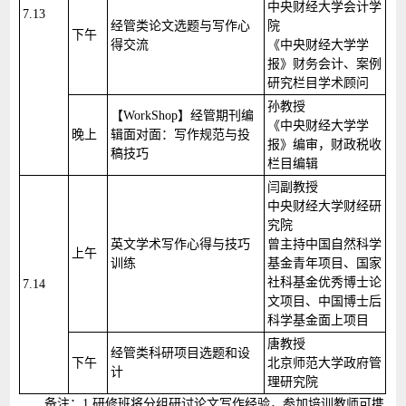
中央财经大学会计学
7.13
经管类论文选题与写作心
院
下午
得交流
《中央财经大学学
报》财务会计、案例
研究栏目学术顾问
孙教授
【WorkShop】经管期刊编
《中央财经大学学
晚上
辑面对面：写作规范与投
报》编审，财政税收
稿技巧
栏目编辑
闫副教授
中央财经大学财经研
究院
英文学术写作心得与技巧
曾主持中国自然科学
上午
训练
基金青年项目、国家
社科基金优秀博士论
7.14
文项目、中国博士后
科学基金面上项目
唐教授
经管类科研项目选题和设
下午
北京师范大学政府管
计
理研究院
备注：1.研修班将分组研讨论文写作经验，参加培训教师可携