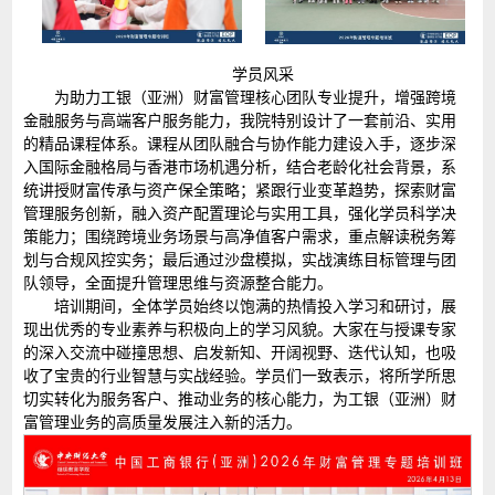
学员风采
为助力工银（亚洲）财富管理核心团队专业提升，增强跨境
金融服务与高端客户服务能力，我院特别设计了一套前沿、实用
的精品课程体系。课程从团队融合与协作能力建设入手，逐步深
入国际金融格局与香港市场机遇分析，结合老龄化社会背景，系
统讲授财富传承与资产保全策略；紧跟行业变革趋势，探索财富
管理服务创新，融入资产配置理论与实用工具，强化学员科学决
策能力；围绕跨境业务场景与高净值客户需求，重点解读税务筹
划与合规风控实务；最后通过沙盘模拟，实战演练目标管理与团
队领导，全面提升管理思维与资源整合能力。
培训期间，全体学员始终以饱满的热情投入学习和研讨，展
现出优秀的专业素养与积极向上的学习风貌。大家在与授课专家
的深入交流中碰撞思想、启发新知、开阔视野、迭代认知，也吸
收了宝贵的行业智慧与实战经验。学员们一致表示，将所学所思
切实转化为服务客户、推动业务的核心能力，为工银（亚洲）财
富管理业务的高质量发展注入新的活力。