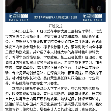
开班仪式
10月15日上午，开班仪式在中财大厦二层报告厅举行。淮安
市内审协会会长杨正亚，淮安市审计局党组成员、副局长吴兆
荣、中央财经大学继续教育学院院长蔡如海出席并致辞，仪式由
淮安市内审协会副会长、秘书长徐静主持。蔡如海院长向全体学
员表示热烈欢迎，并介绍了中央财经大学的办学特色和学科优
势，希望学员珍惜机会、学以致用。杨正亚会长做开班动员，强
调培训内容紧扣审计实务与政策前沿，希望学员专注学习、加强
交流，借助跨单位、跨领域的学员协作平台，主动分享实践经
验、专业见解与创新思路，在深度交流中相互切磋，正视自身不
足，针对性地取长补短。吴兆荣副局长则从政治能力、专业素
养、科技赋能等方面提出学习要求。
本次培训依托中央财经大学学科优势，整合校内外优质师
资，围绕宏观政策解读、审计风险防控、智能审计技术、研究型
审计方法等重点内容开展系统教学。培训期间，除课堂理论外，
还组织学员赴中国共产党历史展览馆开展沉浸式现场教学，强化
党性修养与使命担当，增强审计人员的政治忠诚与责任意识。